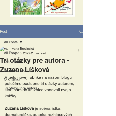
Post
All Posts
Ivana Brezinská
All Posts
Sep 16, 2022
2 min read
Tri otázky pre autora -
O knižkách
Zuzana Líšková
Zo života s knihou
V tejto novej rubrika na našom blogu 
O knižnici
položíme postupne tri otázky autorom, 
Tri otázky pre autora
ktorí nám do knižnice venovali svoje 
knižky.
Zuzana Líšková 
je scénaristka, 
dramaturgička, autorka rozhlasových 