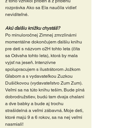
z toho vznikol príbeh a z príbehu 
rozprávka Ako sa Ela naučila vidieť 
neviditeľné.
Akú ďalšiu knižku chystáš?
Po minuloročnej Zimnej zmrzlinárni 
momentálne dokončujem ďalšiu knihu 
pre deti s názvom o2H tohto leta (číta 
sa Odvaha tohto leta), ktorá by mala 
vyjsť na jeseň. Intenzívne 
spolupracujem s ilustrátorom Jožkom 
Gľabom a s vydavateľkou Zuzkou 
Dušičkovou (vydavateľstvo Zum Zum). 
Veľmi sa na túto knihu teším. Bude plná 
dobrodružstiev, budú tam dvaja chalani 
a dve babky a bude aj trochu 
strašidelná a veľmi zábavná. Moje deti, 
ktoré majú 9 a 6 rokov, sa na nej veľmi 
nasmiali!