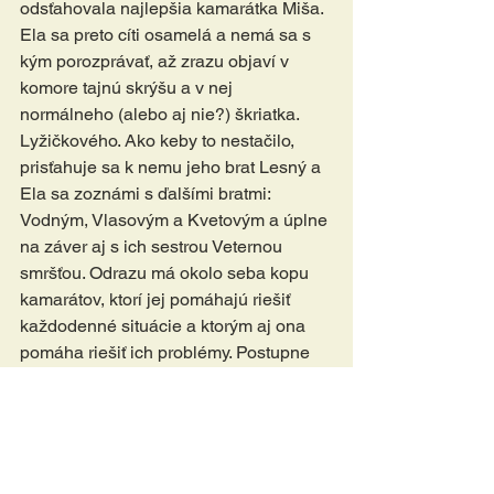
odsťahovala najlepšia kamarátka Miša. 
Ela sa preto cíti osamelá a nemá sa s 
kým porozprávať, až zrazu objaví v 
komore tajnú skrýšu a v nej 
normálneho (alebo aj nie?) škriatka. 
Lyžičkového. Ako keby to nestačilo, 
prisťahuje sa k nemu jeho brat Lesný a 
Ela sa zoznámi s ďalšími bratmi: 
Vodným, Vlasovým a Kvetovým a úplne 
na záver aj s ich sestrou Veternou 
smršťou. Odrazu má okolo seba kopu 
kamarátov, ktorí jej pomáhajú riešiť 
každodenné situácie a ktorým aj ona 
pomáha riešiť ich problémy. Postupne 
sa od nich učí „vidieť neviditeľné“.
Zimná zmrzlináreň