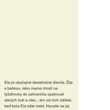
Ela je obyčajné desaťročné dievča. Žije 
s babkou, lebo mama chodí na 
týždňovky do zahraničia opatrovať 
starých ľudí a otec... ten od nich odišiel, 
keď bola Ela ešte malá. Navyše sa jej 