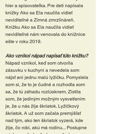
hier a spisovateľka. Pre deti napísala 
knižky Ako sa Ela naučila vidieť 
neviditeľné a Zimná zmrzlináreň.
Knižku Ako sa Ela naučila vidieť 
neviditeľné nám venovala do knižnice 
ešte v roku 2019. 
Ako vznikol nápad napísať túto knižku?
Nápad vznikol, keď som otvorila 
zásuvku v kuchyni a nevedela som 
nájsť ani jednu malú lyžičku. Pomyslela 
som si, že to je čudné a rozhodla som 
sa, že tú záhadu rozlúsknem. Zistila 
som, že jediným možným vysvetlením 
je, že u nás žije škriatok. Lyžičkový 
škriatok. A už som začala premýšľať 
nad tým, ako ten škriatok vyzerá, kde 
žije, čo robí, akú má rodinu... Postupne 