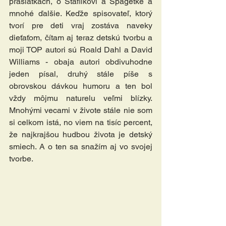
prasiatkach, o Štaflíkovi a Špagetke a 
mnohé ďalšie. Keďže spisovateľ, ktorý 
tvorí pre deti vraj zostáva naveky 
dieťaťom, čítam aj teraz detskú tvorbu a 
moji TOP autori sú Roald Dahl a David 
Williams - obaja autori obdivuhodne 
jeden písal, druhý stále píše s 
obrovskou dávkou humoru a ten bol 
vždy môjmu naturelu veľmi blízky. 
Mnohými vecami v živote stále nie som 
si celkom istá, no viem na tisíc percent, 
že najkrajšou hudbou života je detský 
smiech. A o ten sa snažím aj vo svojej 
tvorbe.