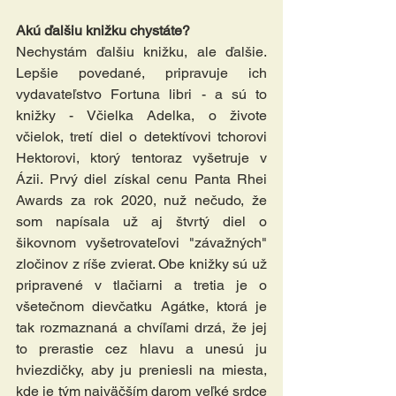
Akú ďalšiu knižku chystáte?
Nechystám ďalšiu knižku, ale ďalšie. 
Lepšie povedané, pripravuje ich 
vydavateľstvo Fortuna libri - a sú to 
knižky - Včielka Adelka, o živote 
včielok, tretí diel o detektívovi tchorovi 
Hektorovi, ktorý tentoraz vyšetruje v 
Ázii. Prvý diel získal cenu Panta Rhei 
Awards za rok 2020, nuž nečudo, že 
som napísala už aj štvrtý diel o 
šikovnom vyšetrovateľovi "závažných" 
zločinov z ríše zvierat. Obe knižky sú už 
pripravené v tlačiarni a tretia je o 
všetečnom dievčatku Agátke, ktorá je 
tak rozmaznaná a chvíľami drzá, že jej 
to prerastie cez hlavu a unesú ju 
hviezdičky, aby ju preniesli na miesta, 
kde je tým najväčším darom veľké srdce 