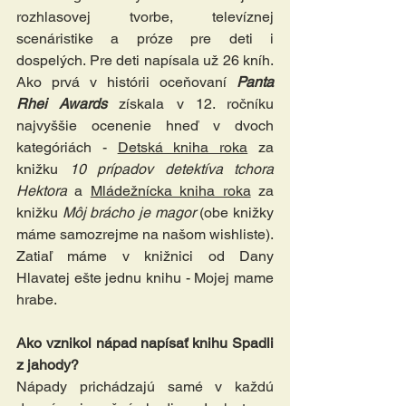
rozhlasovej tvorbe, televíznej 
scenáristike a próze pre deti i 
dospelých. Pre deti napísala už 26 kníh. 
Ako prvá v histórii oceňovaní 
Panta 
Rhei Awards
získala v 12. ročníku 
najvyššie ocenenie hneď v dvoch 
kategóriách - 
Detská kniha roka
 za 
knižku 
10 prípadov detektíva tchora 
Hektora
 a 
Mládežnícka kniha roka
 za 
knižku 
Môj brácho je magor 
(obe knižky 
máme samozrejme na našom wishliste).
Zatiaľ máme v knižnici od Dany 
Hlavatej ešte jednu knihu - Mojej mame 
hrabe.
Ako vznikol nápad napísať knihu Spadli 
z jahody?
Nápady prichádzajú samé v každú 