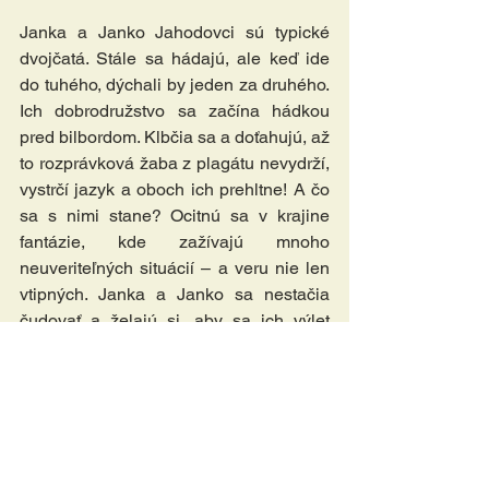
Janka a Janko Jahodovci sú typické 
dvojčatá. Stále sa hádajú, ale keď ide 
do tuhého, dýchali by jeden za druhého. 
Ich dobrodružstvo sa začína hádkou 
pred bilbordom. Klbčia sa a doťahujú, až 
to rozprávková žaba z plagátu nevydrží, 
vystrčí jazyk a oboch ich prehltne! A čo 
sa s nimi stane? Ocitnú sa v krajine 
fantázie, kde zažívajú mnoho 
neuveriteľných situácií – a veru nie len 
vtipných. Janka a Janko sa nestačia 
čudovať a želajú si, aby sa ich výlet 
nikdy neskončil. V novom svete 
stretávajú hovoriace zvieratká, plávajú 
na veľrybe, spia v šteklivých ponožkách 
či pomáhajú chobotnici. Aj keď si všetko 
užívajú plnými dúškami, napokon príde 
chvíľa, keď zatúžia po domove. Splní sa 