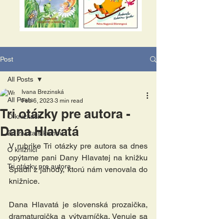
Post
All Posts
Ivana Brezinská
All Posts
Feb 6, 2023
3 min read
Tri otázky pre autora -
O knižkách
Dana Hlavatá
Zo života s knihou
V rubrike Tri otázky pre autora sa dnes 
O knižnici
opýtame pani Dany Hlavatej na knižku 
Tri otázky pre autora
Spadli z jahody, ktorú nám venovala do 
knižnice.
Dana Hlavatá je slovenská prozaička, 
dramaturgička a výtvarníčka. Venuje sa 