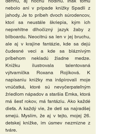
dennú, aj nočnú hodinu. Inak tomu 
nebolo ani v prípade knižky Spadli z 
jahody. Je to príbeh dvoch súrodencov, 
ktorí sa neustále škriepia, kým ich 
neprehltne dlhočizný jazyk žaby z 
bilboardu. Neocitnú sa len v jej bruchu, 
ale aj v krajine fantázie, kde sa dejú 
čudesné veci a kde sa bláznivým 
príbehom nekladú žiadne medze. 
Knižku ilustrovala talentovaná 
výtvarníčka Roxana Rojíková. K 
napísaniu knižky ma inšpirovali moje 
vnúčatká, ktoré sú nev
yčerpateľným 
žriedlom nápadov a staršia Emka, ktorá 
má šesť rokov, má fantáziu. Ako každé 
dieťa. A každý vie, že deti sa najradšej 
smejú. Myslím, že aj v tejto, mojej 26. 
detskej knižke, im úsmev nezmizne z 
tváre.