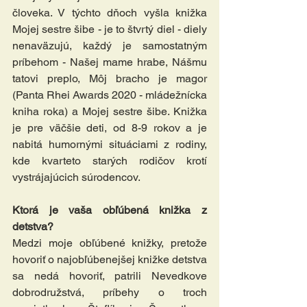
človeka. V týchto dňoch vyšla knižka 
Mojej sestre šibe - je to štvrtý diel - diely 
nenaväzujú, každý je samostatným 
príbehom - Našej mame hrabe, Nášmu 
tatovi preplo, Môj bracho je magor 
(Panta Rhei Awards 2020 - mládežnícka 
kniha roka) a Mojej sestre šibe. Knižka 
je pre väčšie deti, od 8-9 rokov a je 
nabitá humornými situáciami z rodiny, 
kde kvarteto starých rodičov krotí 
vystrájajúcich súrodencov.
Ktorá je vaša obľúbená knižka z 
detstva?
Medzi moje obľúbené knižky, pretože 
hovoriť o najobľúbenejšej knižke detstva 
sa nedá hovoriť, patrili Nevedkove 
dobrodružstvá, príbehy o troch 