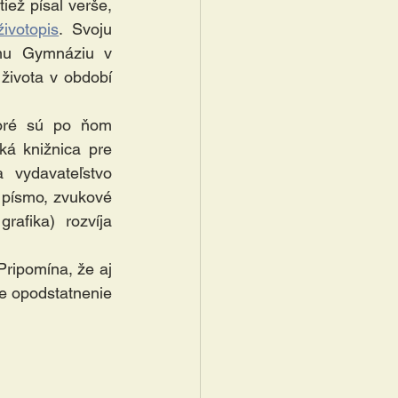
ež písal verše, 
životopis
. Svoju 
mu Gymnáziu v 
ivota v období 
oré sú po ňom 
 knižnica pre 
vydavateľstvo 
 písmo, zvukové 
rafika) rozvíja 
ripomína, že aj 
e opodstatnenie 