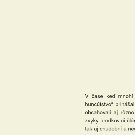
V čase keď mnohí p
huncútstvo“ prináša
obsahovali aj rôzne
zvyky predkov či čl
tak aj chudobní a nev