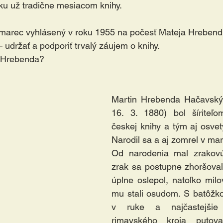
ku už tradične mesiacom knihy.
 marec vyhlásený v roku 1955 na počesť Mateja Hreben
 udržať a podporiť trvalý záujem o knihy. 
 Hrebenda? 
Martin Hrebenda Hačavský 
16. 3. 1880) bol šíriteľo
českej knihy a tým aj osvety
Narodil sa a aj zomrel v marc
Od narodenia mal zrakovú
zrak sa postupne zhoršoval
úplne oslepol, natoľko milov
mu stali osudom. S batôžko
v ruke a najčastejšie
rimavského kroja putova