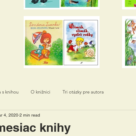
a s knihou
O knižnici
Tri otázky pre autora
r 4, 2020
2 min read
mesiac knihy