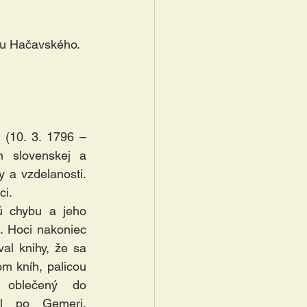
du Hačavského. 
(10. 3. 1796 – 
m slovenskej a 
 a vzdelanosti. 
i. 
 chybu a jeho 
. Hoci nakoniec 
al knihy, že sa 
m kníh, palicou 
 oblečený do 
l po Gemeri, 