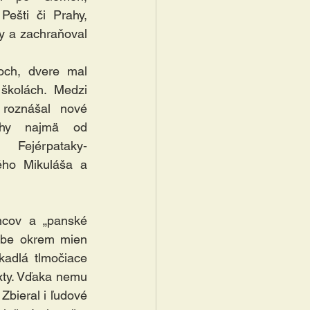
ešti či Prahy, 
sy a zachraňoval 
och, dvere mal 
školách. Medzi 
roznášal nové 
hy najmä od 
Fejérpataky-
ého Mikuláša a 
cov a „panské 
obe okrem mien 
adlá tlmočiace 
xty. Vďaka nemu 
Zbieral i ľudové 