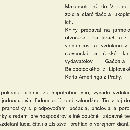
Malohonte až do Viedne, P
zbieral staré tlače a rukopi
ich. 
Knihy predával na jarmok
otvorené i na farách a v 
vlastencov a vzdelancov 
slovenské a české kni
vydavateľov Gašpara 
Belopotockého z Liptovsk
Karla Amerlinga z Prahy.  
okladali čítanie za nepotrebnú vec, výsadu vzdelan
l jednoduchým ľuďom obľúbené kalendáre. Tie v tej d
 pranostiky s predpoveďami počasia, príslovia a porek
ánky s radami pre hospodárov a iné poučné i zábavné te
zdelaní ľudia čítali a získavali prehľad o verejnom dianí. 