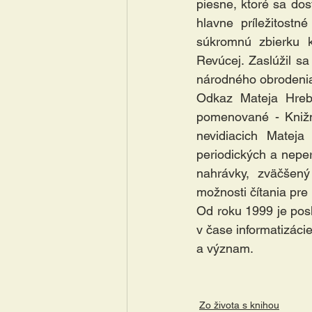
piesne, ktoré sa dos
hlavne príležitostn
súkromnú zbierku 
Revúcej. Zaslúžil s
národného obrodenia
Odkaz Mateja Hreb
pomenované - Knižn
nevidiacich Mateja
periodických a nepe
nahrávky, zväčšený 
možnosti čítania pre
Od roku 1999 je pos
v čase informatizáci
a význam.
Zo života s knihou