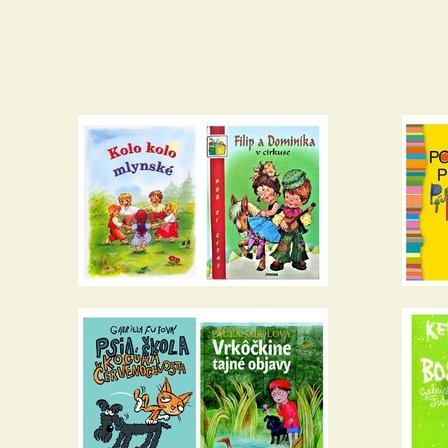
Domov
Náš príbeh
Ako to funguje
Katalóg