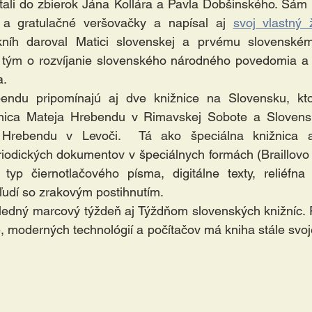
tali do zbierok Jána Kollára a Pavla Dobšinského. Sám ti
é a gratulačné veršovačky a napísal aj 
svoj vlastný 
kníh daroval Matici slovenskej a prvému slovenské
a tým o rozvíjanie slovenského národného povedomia a ž
. 
endu pripomínajú aj dve knižnice na Slovensku, kt
ica Mateja Hrebendu v Rimavskej Sobote a Slovenská
 Hrebendu v Levoči.  Tá ako špeciálna knižnica a 
riodických dokumentov v špeciálnych formách (Braillovo
typ čiernotlačového písma, digitálne texty, reliéfna g
 ľudí so zrakovým postihnutím.
ledný marcový týždeň aj Týždňom slovenských knižníc. P
e, moderných technológií a počítačov má kniha stále svoj