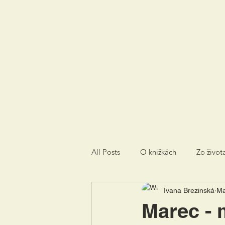
All Posts
O knižkách
Zo život
Ivana Brezinská
Ma
Marec - 