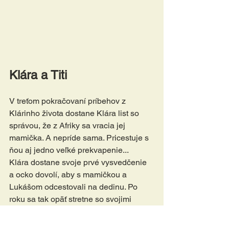
Klára a Titi
V treťom pokračovaní príbehov z 
Klárinho života dostane Klára list so 
správou, že z Afriky sa vracia jej 
mamička. A nepríde sama. Pricestuje s 
ňou aj jedno veľké prekvapenie...
Klára dostane svoje prvé vysvedčenie 
a ocko dovolí, aby s mamičkou a 
Lukášom odcestovali na dedinu. Po 
roku sa tak opäť stretne so svojimi 
starými kamarátmi, Radkom a 
Romankou. Spolu dajú hlavy dokopy a 