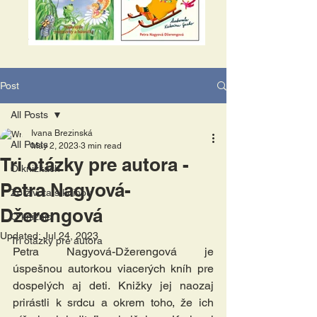
Post
All Posts
Ivana Brezinská
All Posts
May 2, 2023
3 min read
Tri otázky pre autora -
O knižkách
Petra Nagyová-
Zo života s knihou
Džerengová
O knižnici
Updated:
Jul 24, 2023
Tri otázky pre autora
Petra Nagyová-Džerengová je 
úspešnou autorkou viacerých kníh pre 
dospelých aj deti. Knižky jej naozaj 
prirástli k srdcu a okrem toho, že ich 