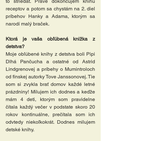
to striedať. Práve dokončujem knihu 
receptov a potom sa chystám na 2. diel 
príbehov Hanky a Adama, ktorým sa 
narodí malý braček. 
Ktorá je vaša obľúbená knižka z 
detstva?
Moje obľúbené knihy z detstva boli Pipi 
Dlhá Pančucha a ostatné od Astrid 
Lindgrenovej a príbehy o Mumintroloch 
od fínskej autorky Tove Janssonovej. Tie 
som si zvykla brať domov každé letné 
prázdniny! Milujem ich dodnes a keďže 
mám 4 deti, ktorým som pravidelne 
čítala každý večer v podstate skoro 20 
rokov kontinuálne, prečítala som ich 
odvtedy niekoľkokrát. Dodnes milujem 
detské knihy. 