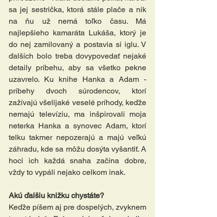
sa jej sestrička, ktorá stále plače a nik 
na ňu už nemá toľko času. Má 
najlepšieho kamaráta Lukáša, ktorý je 
do nej zamilovaný a postavia si iglu. V 
ďalších bolo treba dovypovedať nejaké 
detaily príbehu, aby sa všetko pekne 
uzavrelo. Ku knihe Hanka a Adam - 
príbehy dvoch súrodencov, ktorí 
zažívajú všelijaké veselé príhody, keďže 
nemajú televíziu, ma inšpirovali moja 
neterka Hanka a synovec Adam, ktorí 
telku takmer nepozerajú a majú veľkú 
záhradu, kde sa môžu dosýta vyšantiť. A 
hoci ich každá snaha začína dobre, 
vždy to vypáli nejako celkom inak. 
Akú ďalšiu knižku chystáte? 
Keďže píšem aj pre dospelých, zvyknem 