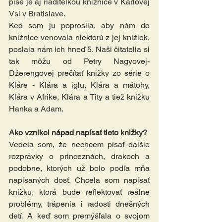
píše je aj riaditeľkou knižnice v Karlovej 
Vsi v Bratislave.  
Keď som ju poprosila, aby nám do 
knižnice venovala niektorú z jej knižiek, 
poslala nám ich hneď 5. Naši čitatelia si 
tak môžu od Petry Nagyovej-
Džerengovej prečítať knižky zo série o 
Kláre - Klára a iglu, Klára a mátohy, 
Klára v Afrike, Klára a Tity a tiež knižku 
Hanka a Adam. 
Ako vznikol nápad napísať tieto knižky?
Vedela som, že nechcem písať ďalšie 
rozprávky o princeznách, drakoch a 
podobne, ktorých už bolo podľa mňa 
napísaných dosť. Chcela som napísať 
knižku, ktorá bude reflektovať reálne 
problémy, trápenia i radosti dnešných 
detí. A keď som premýšľala o svojom 