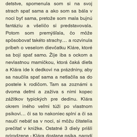
detstve, spomenula som si na svoj 
strach spať sama a ako som sa bála v 
noci byť sama, pretože som mala bujnú 
fantáziu a všeličo si predstavovala. 
Potom som premýšľala, čo môže 
spôsobovať takéto strachy… a rozvinula 
príbeh o veselom dievčatku Kláre, ktoré 
sa bojí spať samo. Žije iba s ockom a 
nevlastnou mamičkou, ktorá čaká dieťa 
a Klára ide k dedkovi na prázdniny, aby 
sa naučila spať sama a netlačila sa do 
postele k rodičom. Tam sa zoznámi s 
dvoma deťmi a zažíva s nimi kopec 
zážitkov typických pre dedinu. Klára 
okrem iného veľmi túži po vlastnom 
psíkovi… či sa to nakoniec splní a či sa 
naučí nebáť sa v noci, si môžu čitatelia 
prečítať v knižke. Ostatné 3 diely prišli 
prirodzene - Klára dostane psíka, narodí 