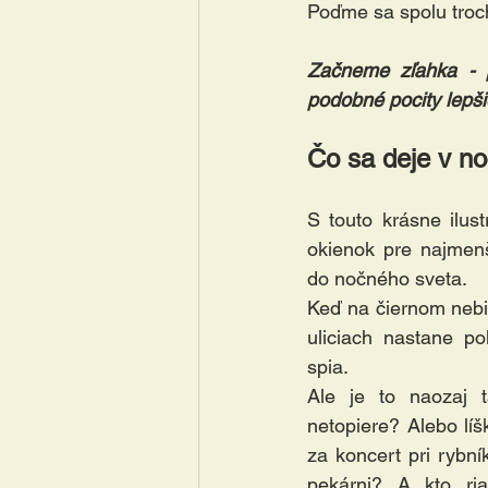
Poďme sa spolu troc
Začneme zľahka - p
podobné pocity lepši
Čo sa deje v no
S touto krásne ilus
okienok pre najmenš
do nočného sveta. 
Keď na čiernom nebi 
uliciach nastane po
spia. 
Ale je to naozaj 
netopiere? Alebo líš
za koncert pri rybní
pekárni? A kto ria