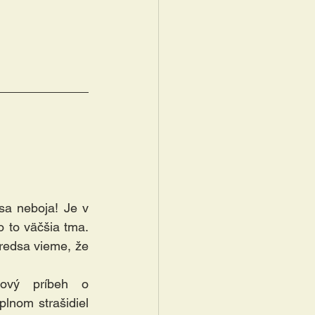
sa neboja! Je v 
 to väčšia tma. 
predsa vieme, že 
ový príbeh o 
lnom strašidiel 