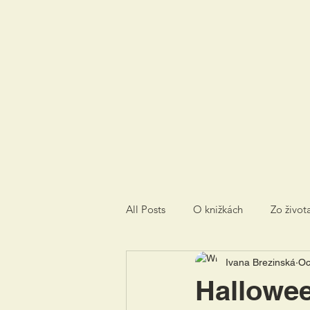
All Posts
O knižkách
Zo život
Ivana Brezinská
Oc
Hallowee