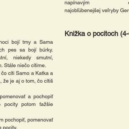
napínavým dobrod
najobľúbenejšej veľryby Ger
Knižka o pocitoch (4-
oci bojí tmy a Sama 
ich pes sa bojí búrky. 
ní, niekedy smutní, 
 Stále niečo cítime.
 čo cíti Samo a Katka a 
že je aj o tom, čo cítiš 
 pomenovať a pochopiť 
o pocity potom ťažšie 
m pochopiť, pomenovať 
 pocity.