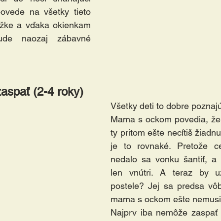
ovede na všetky tieto 
ižke a vďaka okienkam 
de naozaj zábavné 
aspať (2-4 roky)
Všetky deti to dobre poznajú
Mama s ockom povedia, že t
ty pritom ešte necítiš žiadn
je to rovnaké. Pretože ce
nedalo sa vonku šantiť, a 
len vnútri. A teraz by u
postele? Jej sa predsa vôb
mama s ockom ešte nemusia 
Najprv iba nemôže zaspať -