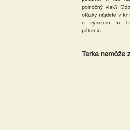
polnočný vlak? Odp
otázky nájdete v kn
a výrezom to bu
pátranie.
Terka nemôže z