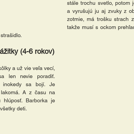
stále trochu svetlo, potom j
a vyrušujú ju aj zvuky z o
zotmie, má trošku strach z
takže musí s ockom prehľada
trašidlo.
ážitky (4-6 rokov)
lky a už vie veľa vecí, 
 len nevie poradiť. 
inokedy sa bojí. Je 
 lakomá. A z času na 
 hlúposť. Barborka je 
všetky deti.