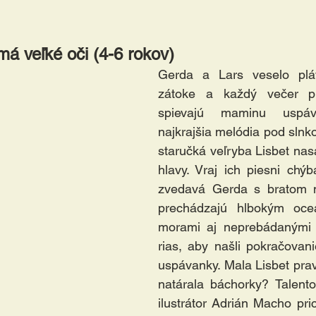
má veľké oči (4-6 rokov)
Gerda a Lars veselo pláv
zátoke a každý večer pr
spievajú maminu uspáv
najkrajšia melódia pod slnk
staručká veľryba Lisbet nas
hlavy. Vraj ich piesni chýb
zvedavá Gerda s bratom n
prechádzajú hlbokým oceá
morami aj neprebádanými 
rias, aby našli pokračovani
uspávanky. Mala Lisbet prav
natárala báchorky? Talento
ilustrátor Adrián Macho pri