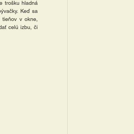
e trošku hladná 
bývačky. Keď sa 
 tieňov v okne, 
ť celú izbu, či 