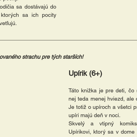
odičia sa dostávajú do 
 ktorých sa ich pocity 
etľujú.
šovaného strachu pre tých starších!
Upírik (6+)
Táto knižka je pre deti, čo 
nej teda menej hviezd, ale o
Je totiž o upíroch a všetci 
upíri majú deň v noci. 
Skvelý a vtipný komiks
Upírikovi, ktorý sa v dome p