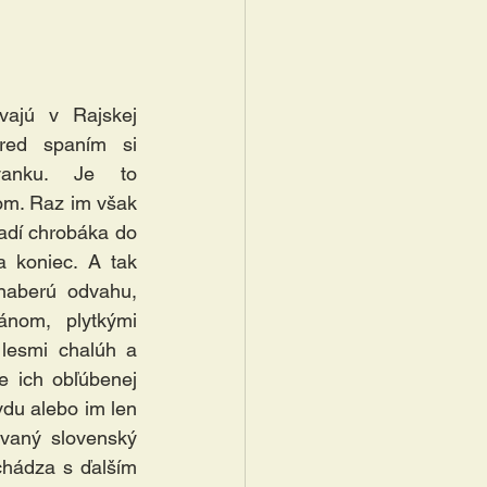
ajú v Rajskej 
ed spaním si 
anku. Je to 
om. Raz im však 
adí chrobáka do 
a koniec. A tak 
aberú odvahu, 
nom, plytkými 
lesmi chalúh a 
e ich obľúbenej 
du alebo im len 
vaný slovenský 
chádza s ďalším 