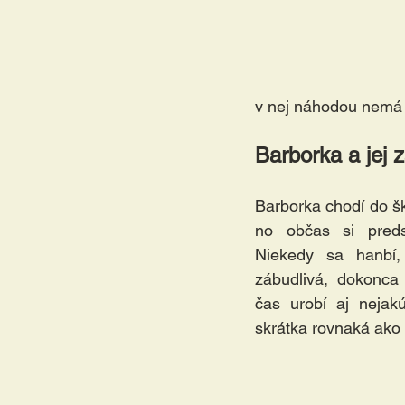
v nej náhodou nemá s
Barborka a jej z
Barborka chodí do škô
no občas si predsa
Niekedy sa hanbí, 
zábudlivá, dokonca
čas urobí aj nejakú
skrátka rovnaká ako 