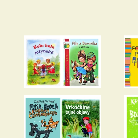
Domov
Náš príbeh
Ako to funguje
Katalóg