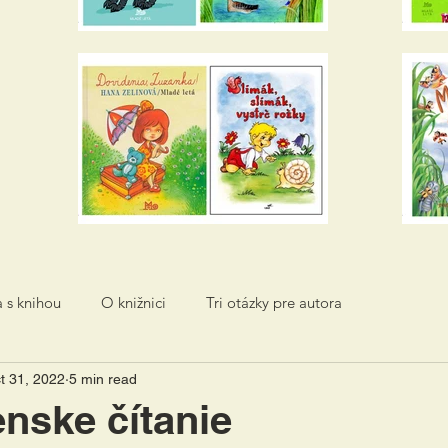
a s knihou
O knižnici
Tri otázky pre autora
t 31, 2022
5 min read
nske čítanie