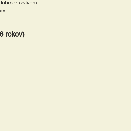
ružstvom 
dy.
6 rokov)