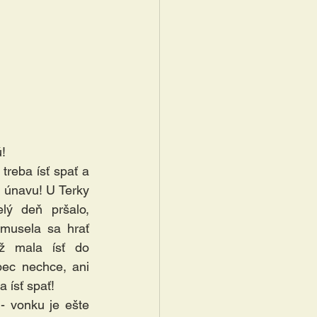
!
reba ísť spať a 
u únavu! U Terky 
lý deň pršalo, 
musela sa hrať 
ž mala ísť do 
ec nechce, ani 
ísť spať! 
 vonku je ešte 