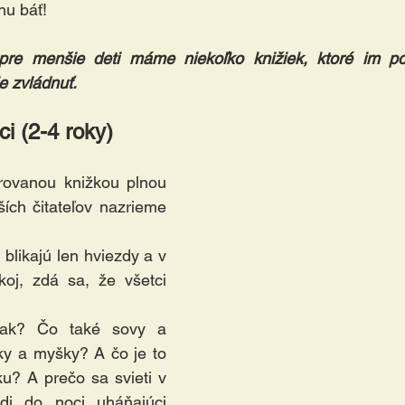
hu báť!
re menšie deti máme niekoľko knižiek, ktoré im po
e zvládnuť.
ci (2-4 roky)
trovanou knižkou plnou 
ích čitateľov nazrieme 
blikajú len hviezdy a v 
koj, zdá sa, že všetci 
tak? Čo také sovy a 
ky a myšky? A čo je to 
ku? A prečo sa svieti v 
di do noci uháňajúci 