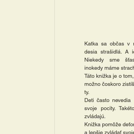
Katka sa občas v n
desia strašidlá. A 
Niekedy sme šťast
inokedy máme strach.
Táto knižka je o tom,
možno čoskoro zistíš, 
ty.
Deti často nevedia
svoje pocity. Takét
zvládajú.
Knižka pomôže deťo
a lepšie zvládať svoje