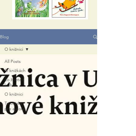
Blog
O knižnici
All Posts
O knižkách
Zo života s
knihou
O knižnici
Tri otázky
pre autora